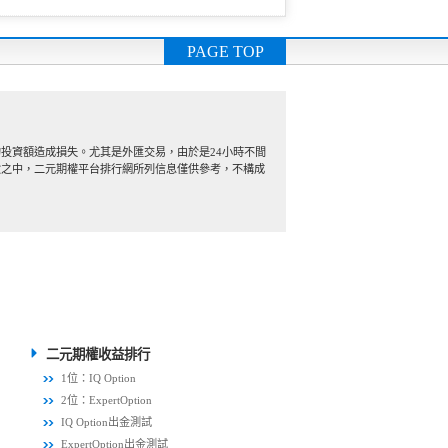
PAGE TOP
投資額造成損失。尤其是外匯交易，由於是24小時不間
險之中，二元期權平台排行網所列信息僅供參考，不構成
二元期權收益排行
1位：IQ Option
2位：ExpertOption
IQ Option出金測試
ExpertOption出金測試