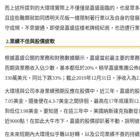
而上述所提到的大環境實際上不僅僅是嘉盛面臨的，也是眾多
且這些難題就如同透明天花板一樣限制著行業以及自身的發展
守成規，不思變通，即使是嘉盛這樣老牌經紀商，也恐遭行業
2.業績不佳與股價疲軟
根據嘉盛公開的業務和財務數據顯示，嘉盛當前最主要的業務
而期貨業務收入佔少數，基本都低於20%。稍早嘉盛集團公佈的
330萬美元，同比下跌33%；截止2019年12月31日，淨收入為2
大環境與公司本身業績預期反應在股價中，近三年，嘉盛的股
7.05美金，隨後便在4.3-7美金之間徘徊，最高在17年底達到1
到低位3.98美金。要知道，在這三年中，美國納斯達克指數從16
近9000點！在如此大牛市下，嘉盛的股價卻趴著不動，說明
在未來短期內大環境似乎難以好轉，以及公司業績不善的持續