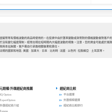
虛擬幣等有價格波動的商品時使用的。在投資中由於匯率變動或貨幣對的價格變動會對客戶的
於沒有變化幅度限制，經常出現在短時間內大幅度波動的現象。注意，您的資金可能處於風
險與本站無關，客戶需自行承擔相關後果和責任。
和地區: 美國 · 加拿大 · 日本 · 比利時 ·法國 · 以色列 ·拉脫維亞 · 土耳其等。
元期權/外匯經紀商推薦
經紀商比較
IQ Option
平台選擇
ExpertOption
外匯槓桿選擇
外匯經紀商介紹
經紀商比較排行
Exness