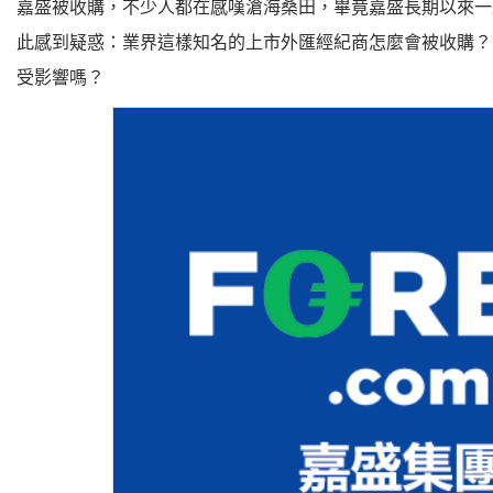
嘉盛被收購，不少人都在感嘆滄海桑田，畢竟嘉盛長期以來一
此感到疑惑：業界這樣知名的上市外匯經紀商怎麼會被收購？
受影響嗎？