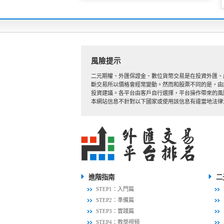
風險提示
二元期權、外匯保證金、數位貨幣交易是在投資外匯、
斷交易所以價格會經常變動。然而和股票不同的是，由
投資建議。各平台由客戶自行選擇，平台操作帶來的風
本網站信息不針對以下國家或使用該信息有違當地法律法規的國家
進階指南
二
STEP1：入門篇
STEP2：準備篇
STEP3：實踐篇
STEP4：教學視頻