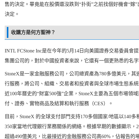
售的決定。畢竟能在股價還沒跌到“扑街”之前找個好機會“嫁
決定。
收購方是何方聖神？
INTL FCStone Inc是在今年的5月14日向美國證券交易委員
集團公司的，對於中國投資者來說，它還有一個更熟悉的名字
StoneX是一家金融服務公司，公司總資產為780多億美元
行服務，將公司、組織、交易者和投資者與全球市場生態系統
近100年曆史的“財富500強”企業，StoneX主要為五個市
付、證券、實物商品及結算和執行服務（CES）。
目前，StoneX 的全球支付部門支持170多個國家/地區以1
350家當地代理銀行業務關係的網絡。根據早期的數據顯示，2018
超過490億美元，比最接近的金融服務公司高60%，佔報告的場