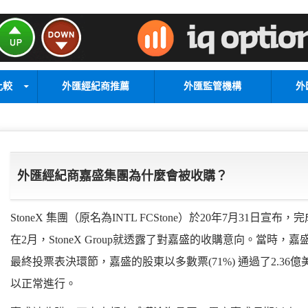
比較
外匯經紀商推薦
外匯監管機構
外
？
外匯經紀商嘉盛集團為什麼會被收購？
StoneX 集團（原名為INTL FCStone）於20年7月31
在2月，StoneX Group就透露了對嘉盛的收購意向。當時
最終投票表決環節，嘉盛的股東以多數票(71%) 通過了2.3
以正常進行。