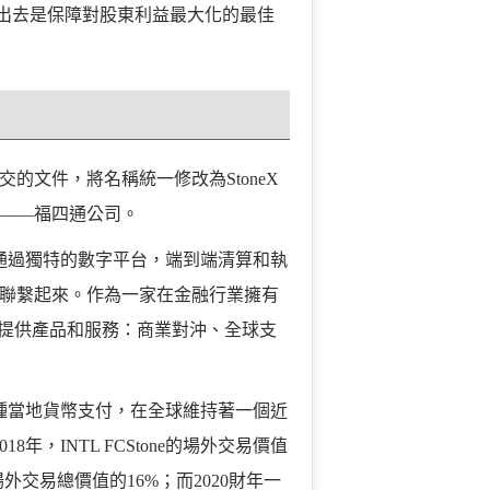
”出去是保障對股東利益最大化的最佳
會提交的文件，將名稱統一修改為StoneX
——福四通公司。
，其通過獨特的數字平台，端到端清算和執
聯繫起來。作為一家在金融行業擁有
場領域提供產品和服務：商業對沖、全球支
40多種當地貨幣支付，在全球維持著一個近
年，INTL FCStone的場外交易價值
外交易總價值的16%；而2020財年一