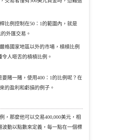
，交易者僅有500美元資金時，憑藉這
桿比例控制在50：1的範圍內，就是
美元的外匯交易。
管嚴格國家地區以外的市場，槓槓比例
1這種令人咂舌的槓槓比例。
要賭一賭，使用400：1的比例呢？在
來的盈利和虧損的例子。
例，那麼他可以交易400,000美元，相
市場波動以點數來定義，每一點在一個標