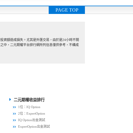
PAGE TOP
投資額造成損失。尤其是外匯交易，由於是24小時不間
險之中，二元期權平台排行網所列信息僅供參考，不構成
二元期權收益排行
1位：IQ Option
2位：ExpertOption
IQ Option出金測試
ExpertOption出金測試