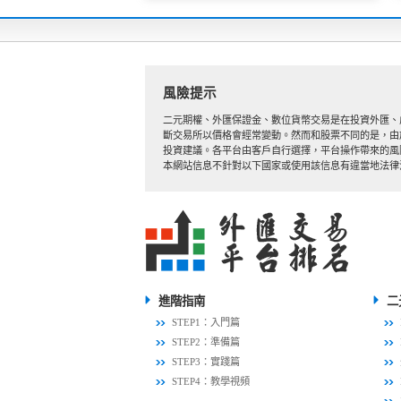
風險提示
二元期權、外匯保證金、數位貨幣交易是在投資外匯、
斷交易所以價格會經常變動。然而和股票不同的是，由
投資建議。各平台由客戶自行選擇，平台操作帶來的風
本網站信息不針對以下國家或使用該信息有違當地法律法規的國家
進階指南
二
STEP1：入門篇
STEP2：準備篇
STEP3：實踐篇
STEP4：教學視頻