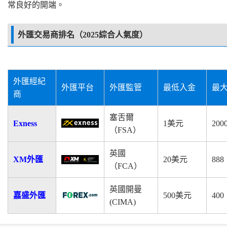
常良好的開端。
外匯交易商排名（2025綜合人氣度）
外匯經紀
外匯平台
外匯監管
最低入金
最
商
塞舌爾
Exness
1美元
200
（FSA）
英國
XM外匯
20美元
888
（FCA）
英國開曼
嘉盛外匯
500美元
400
(CIMA)