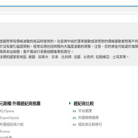
虛擬幣等有價格波動的商品時使用的。在投資中由於匯率變動或貨幣對的價格變動會對客戶的
於沒有變化幅度限制，經常出現在短時間內大幅度波動的現象。注意，您的資金可能處於風
險與本站無關，客戶需自行承擔相關後果和責任。
和地區: 美國 · 加拿大 · 日本 · 比利時 ·法國 · 以色列 ·拉脫維亞 · 土耳其等。
元期權/外匯經紀商推薦
經紀商比較
IQ Option
平台選擇
ExpertOption
外匯槓桿選擇
外匯經紀商介紹
經紀商比較排行
Exness
XM外匯