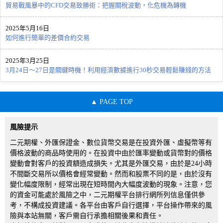
貿易戰風暴中的CFD交易致勝術：把握關稅波動，化危機為轉機
2025年5月16日
如何進行簡單的差價合約交易
2025年3月25日
3月24日～27日是關鍵時機！利用經濟數據進行30秒交易輕鬆賺錢的方法
PAGE TOP
風險提示
二元期權、外匯保證金、數位貨幣交易是在投資外匯、虛擬幣等有
價格波動的商品時使用的。在投資中由於匯率變動或貨幣對的價格
變動會對客戶的投資額造成損失。尤其是外匯交易，由於是24小時
不間斷交易所以價格會經常變動。然而和股票不同的是，由於沒有
變化幅度限制，經常出現在短時間內大幅度波動的現象。注意，您
的資金可能處於風險之中，二元期權平台排行網所列信息僅供參
考，不構成投資建議。各平台由客戶自行選擇，平台操作帶來的風
險與本站無關，客戶需自行承擔相關後果和責任。