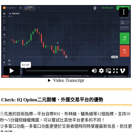
Check: IQ Option二元期權、外匯交易平台的優勢
①先進的技術指標—平台自帶RSI、布林線、鱷魚線等12個指標，支持10
秒～5分鐘短線蠟燭圖，可以嘗試比其他平台更多的不同！
②多窗口功能—多窗口功能更便於交易者隨時同時掌握最新信息，抓住更