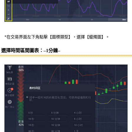
*在交易界面左下角點擊【圖標類型】，選擇【蠟燭圖】。
選擇時間區間圖表：–1分鐘–