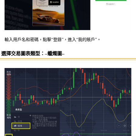
輸入用戶名和密碼，點擊“登錄”，進入“我的賬戶”。
選擇交易圖表類型：–蠟燭圖–