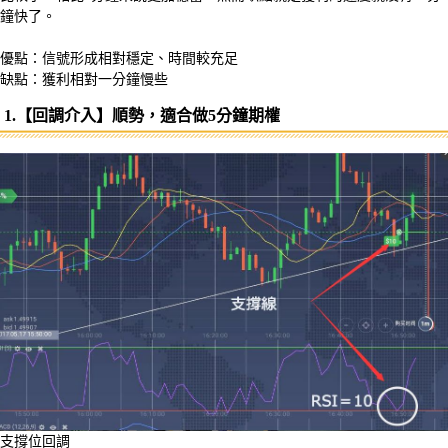
鐘快了。
優點：信號形成相對穩定、時間較充足
缺點：獲利相對一分鐘慢些
1.【回調介入】順勢，適合做5分鐘期權
支撐位回調