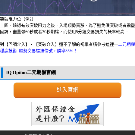
突破阻力位（例2）
上圖，確認有效突破阻力之後，入場順勢買漲，為了避免假突破或者震盪
回調，盡量做60秒或者30秒期權，而使用5分鐘交易損失的概率較高。
對【回調介入】・【突破介入】還不了解的初學者請參考這裡—
二元期權
穩贏技術–順勢交易標准信號，勝率85%！
IQ Opiton二元期權官網
進入官網