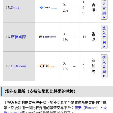
1
入
0.
香
15.
Okex
–
9
官
2%
港
9
網
➤
進
入
0.
香
16.
幣贏國際
–
11
官
1%
港
網
➤
進
新
入
0.
5
17.
CEX.com
–
加
官
1%
5
坡
網
➤
场外交易所（支持法幣和比特幣的兌換）
手裡沒有幣的需要先註冊以下場外交易平台購買你所需要的數字貨
幣。然後註冊一個比較好用的幣幣交易平台：
幣安（Binance）
、
火