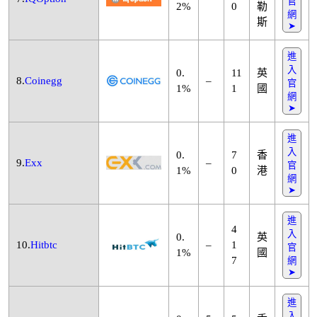
官
2%
0
勒
網
斯
➤
進
入
0.
11
英
8.
Coinegg
–
官
1%
1
國
網
➤
進
入
0.
7
香
9.
Exx
–
官
1%
0
港
網
➤
進
4
入
0.
英
10.
Hitbtc
–
1
官
1%
國
7
網
➤
進
入