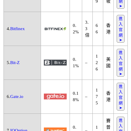
9
坡
網
➤
進
3.
入
0.
6
香
4.
Bitfinex
3
官
2%
6
港
倍
網
➤
進
1
入
0.
美
5.
Bit-Z
–
2
官
1%
國
6
網
➤
進
1
入
0.1
香
6.
Gate.io
–
7
官
8%
港
5
網
➤
進
賽
入
0.
1
普
7.
IQOption
–