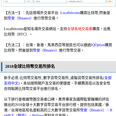
【方法一】：先註冊場外交易平台:
Localbitcoins
購買比特幣,然後提
到
幣安（Binance）
進行幣幣交易。
Localbitcoins是知名場外交易網站，支持
全球各地交易者
購買、出售
比特幣（BTC）。
【方法二】：台灣、香港、馬來西亞等居民也可以通過
IQOption
購買
比特幣，然後提到
幣安（Binance）
進行幣幣交易。
2018全球比特幣交易所排名
新手必見-比特幣交易所_數字貨幣交易所_虛擬貨幣交易所排名
(全部
支持中文)
。本站按照開戶及交易的便捷度、手續費高低以及安全性
合特點將比特幣交易平台進行排名。
以下排行是根據幣圈交易者口碑，業界專家及國際監管機構的評估
做出的2018全球十大數字貨幣交易平台排行榜。提供包括美國／香
港／台灣地區知名度較高的三大數字貨幣交易所
幣安（Binance）
、
B
itMEX（期貨）
、
Bitfinex
等知名交易所。