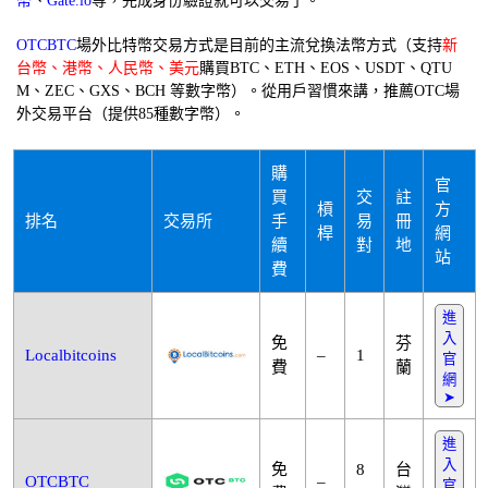
幣
、
Gate.io
等，完成身份驗證就可以交易了。
OTCBTC
場外比特幣交易方式是目前的主流兌換法幣方式（支持
新
台幣、港幣、人民幣、美元
購買BTC、ETH、EOS、USDT、QTU
M、ZEC、GXS、BCH 等數字幣）。從用戶習慣來講，推薦OTC場
外交易平台（提供85種數字幣）。
購
官
買
交
註
槓
方
排名
交易所
手
易
冊
桿
網
續
對
地
站
費
進
入
免
芬
Localbitcoins
–
1
官
費
蘭
網
➤
進
入
免
8
台
OTCBTC
–
官