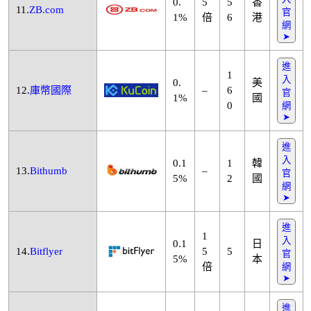
0.
5
5
香
11.
ZB.com
官
1%
倍
6
港
網
➤
進
1
入
0.
美
12.
庫幣國際
–
6
官
1%
國
0
網
➤
進
入
0.1
1
韓
13.
Bithumb
–
官
5%
2
國
網
➤
進
1
入
0.1
日
14.
Bitflyer
5
5
官
5%
本
倍
網
➤
進