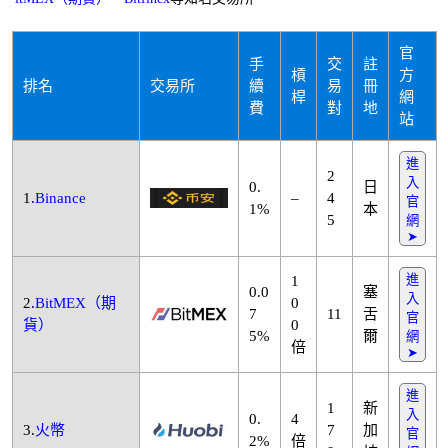
官
手
交
註
槓
方
排名
交易所
續
易
冊
桿
網
費
對
地
站
進
2
入
0.
日
1.
Binance
–
4
官
1%
本
5
網
➤
進
1
0.0
塞
入
2.
BitMEX（期
0
7
11
舌
官
貨）
0
5%
爾
網
倍
➤
進
1
新
入
0.
4
3.
火幣
7
加
官
2%
倍