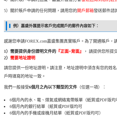
5）關於賬戶申請的任何問題，請用您的
開戶郵箱
發送郵件諮詢嘉盛
例）嘉盛外匯提示客戶完成開戶的郵件內容如下：
感謝您申請FOREX.com嘉盛集團真實賬戶。為了開通賬戶
1）需要提供身份證明文件的
『正面+背面』
， 請提供您所提
2）
需要地址證明
請您提供一份地址證明。請注意，地址證明中須含有您的姓名
戶時填寫的地址一致。
我們一般接受
6個月之內以下類型的文件
（任選一項）：
6個月內的水、電、煤氣或網絡寬帶賬單（紙質或PDF版均
6個月內的銀行結單（紙質或PDF版均可
6個月內的手機或座機月結單（紙質或PDF版均可）