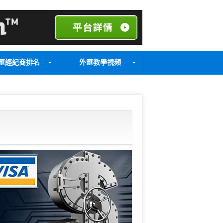
匯經紀商排名
外匯教學視頻