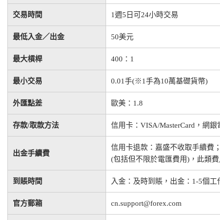
交易時間
1週5日可24小時交易
最低入金／出金
50美元
最大槓桿
400：1
最小交易
0.01手(※1手為10萬基礎貨幣)
外匯點差
歐美：1.8
存款/取款方法
信用卡：VISA/MasterCard
信用卡退款：嘉盛不收取手續費
出金手續費
(包括但不限於電匯費用)，此類
到賬時間
入金：及時到賬，出金：1-5個工
官方郵箱
cn.support@forex.com