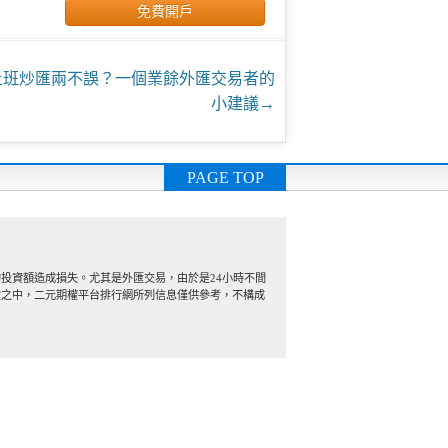
免費開戶
上班炒匯兩不誤？一個業餘外匯交易者的
小建議
→
PAGE TOP
投資額造成損失。尤其是外匯交易，由於是24小時不間
險之中，二元期權平台排行網所列信息僅供參考，不構成