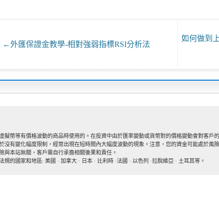
如何做到
←
外匯保證金教學-相對強弱指標RSI分析法
虛擬幣等有價格波動的商品時使用的。在投資中由於匯率變動或貨幣對的價格變動會對客戶的
於沒有變化幅度限制，經常出現在短時間內大幅度波動的現象。注意，您的資金可能處於風
險與本站無關，客戶需自行承擔相關後果和責任。
和地區: 美國 · 加拿大 · 日本 · 比利時 ·法國 · 以色列 ·拉脫維亞 · 土耳其等。