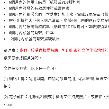
6個月內的信用卡結單（紙質或PDF版均可
6個月內頒發的有效居住證或暫住證
6個月內的租房合同（含蓋章）加上水、電或煤氣賬單（紙
銀行出據的客戶個人信息清單，附帶6個月內的銀行交易記
6個月內的按揭貸款結單（紙質或PDF版均可，如收據須蓋
6個月內頒發的有效戶口本
12個月內頒發的有效駕駛執照
※注意：
我們不接受直接從網絡上打印出來的文件作為地址證
還需要完成賬戶注資。
文件提交方式（以下任一均可）：
(1) 網絡上傳：請用您開戶申請時設置的用戶名和密碼 登錄
提交。
(2) 電子郵件：用數碼相機或手機將文件拍成照片，或掃描，然後發送
x.com