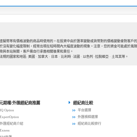
虛擬幣等有價格波動的商品時使用的。在投資中由於匯率變動或貨幣對的價格變動會對客戶的
於沒有變化幅度限制，經常出現在短時間內大幅度波動的現象。注意，您的資金可能處於風
險與本站無關，客戶需自行承擔相關後果和責任。
和地區: 美國 · 加拿大 · 日本 · 比利時 ·法國 · 以色列 ·拉脫維亞 · 土耳其等。
元期權/外匯經紀商推薦
經紀商比較
IQ Option
平台選擇
ExpertOption
外匯槓桿選擇
外匯經紀商介紹
經紀商比較排行
Exness
XM外匯