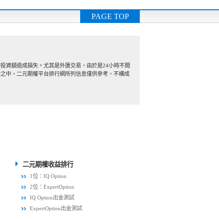
PAGE TOP
投資額造成損失。尤其是外匯交易，由於是24小時不間
險之中，二元期權平台排行網所列信息僅供參考，不構成
二元期權收益排行
1位：IQ Option
2位：ExpertOption
IQ Option出金測試
ExpertOption出金測試