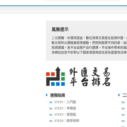
風險提示
二元期權、外匯保證金、數位貨幣交易是在投資外匯、
斷交易所以價格會經常變動。然而和股票不同的是，由
投資建議。各平台由客戶自行選擇，平台操作帶來的風
本網站信息不針對以下國家或使用該信息有違當地法律法規的國家
進階指南
二
STEP1：入門篇
STEP2：準備篇
STEP3：實踐篇
STEP4：教學視頻