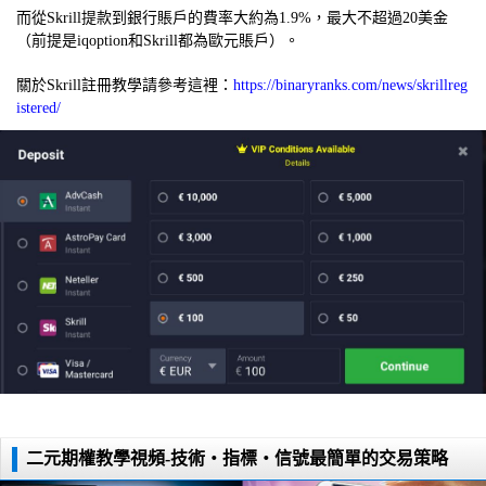
而從Skrill提款到銀行賬戶的費率大約為1.9%，最大不超過20美金
（前提是iqoption和Skrill都為歐元賬戶）。
關於Skrill註冊教學請參考這裡：
https://binaryranks.com/news/skrillreg
istered/
二元期權教學視頻-技術・指標・信號最簡單的交易策略