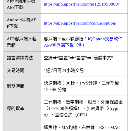
Apple蘋果手機
https://app.appsflyer.com/id1251959800/
APP下載
Android手機AP
https://app.appsflyer.com/com.iqoption/
P下載
APP客戶端下載
客戶端下載示範鏈接：
IQOpiton交易軟件
示範
APP客戶端下載（例）
語言選擇方法
登錄➡“設置”➡“語言”➡“簡體中文”
交易時間
1週7日可24小時交易
快速期權：30秒，1～5分鐘，二元期權：
到期時間
15～60分鐘
二元期權、數字期權、股票、外匯保證金
標的資產
（1～1000倍槓桿）、加密貨幣（Crypt
o）、差價合約（CFD）
鱷魚線，MA均線，布林線，RSI，MAC