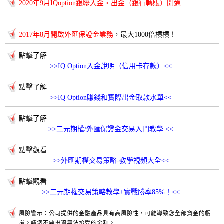
2020年9月IQoption銀聯入金・出金（銀行轉賬）開通
2017年8月開啟外匯保證金業務
，最大1000倍槓槓！
點擊了解
>>
IQ Option入金說明（信用卡存款）
<<
點擊了解
>>
IQ Option賺錢和實際出金取款水單
<<
點擊了解
>>
二元期權/外匯保證金交易入門教學
<<
點擊觀看
>>
外匯期權交易策略-教學視頻大全
<<
點擊觀看
>>
二元期權交易策略教學+實戰勝率85%！
<<
風險警示：公司提供的金融產品具有高風險性，可能導致您全部資金的虧
損。請您不要投資無法承受的金額。