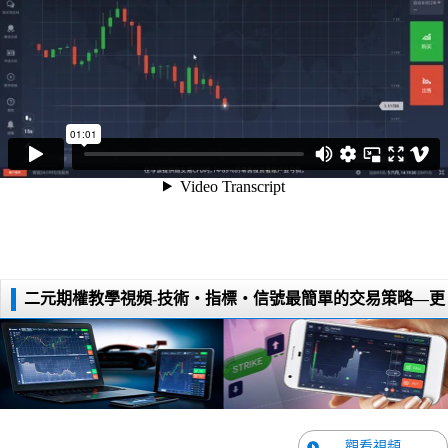
二元期權教學視頻-技術・指標・信號最簡單的交易策略—更
多技術策略視頻……
觀看視頻