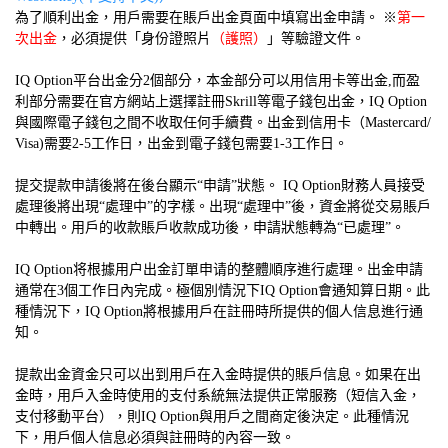
為了順利出金，用戶需要在賬戶出金頁面中填寫出金申請。 ※
第一
次出金
，必須提供「身份證照片
（護照）
」等驗證文件。
IQ Option平台出金分2個部分，本金部分可以用信用卡等出金,而盈
利部分需要在官方網站上選擇註冊Skrill等電子錢包出金，IQ Option
與國際電子錢包之間不收取任何手續費。出金到信用卡（Mastercard/
Visa)需要2-5工作日，出金到電子錢包需要1-3工作日。
提交提款申請後將在後台顯示“申請”狀態。 IQ Option財務人員接受
處理後將出現“處理中”的字樣。出現“處理中”後，資金將從交易賬戶
中轉出。用戶的收款賬戶收款成功後，申請狀態轉為“已處理”。
IQ Option将根據用户出金訂單申请的整體順序進行處理。出金申請
通常在3個工作日內完成。極個別情況下IQ Option會通知算日期。此
種情況下，IQ Option將根據用戶在註冊時所提供的個人信息進行通
知。
提款出金資金只可以出到用戶在入金時提供的賬戶信息。如果在出
金時，用戶入金時使用的支付系統無法提供正常服務（短信入金，
支付移動平台），則IQ Option與用戶之間商定後決定。此種情況
下，用戶個人信息必須與註冊時的內容一致。