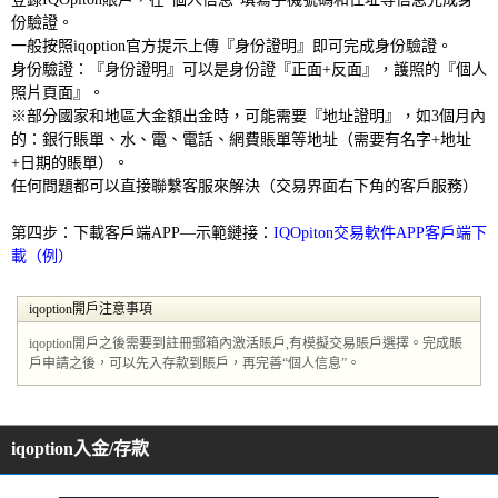
份驗證。
一般按照iqoption官方提示上傳『身份證明』即可完成身份驗證。
身份驗證：『身份證明』可以是身份證『正面+反面』，護照的『個人
照片頁面』。
※部分國家和地區大金額出金時，可能需要『地址證明』，如3個月內
的：銀行賬單、水、電、電話、網費賬單等地址（需要有名字+地址
+日期的賬單）。
任何問題都可以直接聯繫客服來解決（交易界面右下角的客戶服務）
第四步：下載客戶端APP—示範鏈接：
IQOpiton交易軟件APP客戶端下
載（例）
iqoption開戶注意事項
iqoption開戶之後需要到註冊郵箱內激活賬戶,有模擬交易賬戶選擇。完成賬
戶申請之後，可以先入存款到賬戶，再完善“個人信息”。
iqoption入金/存款