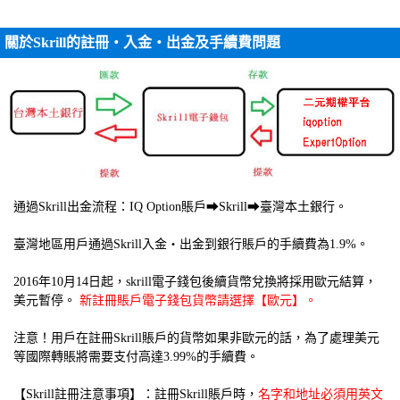
關於Skrill的註冊・入金・出金及手續費問題
通過Skrill出金流程：IQ Option賬戶➡Skrill➡臺灣本土銀行。
臺灣地區用戶通過Skrill入金・出金到銀行賬戶的手續費為1.9%。
2016年10月14日起，skrill電子錢包後續貨幣兌換將採用歐元結算，
美元暫停。
新註冊賬戶電子錢包貨幣請選擇【歐元】。
注意！用戶在註冊Skrill賬戶的貨幣如果非歐元的話，為了處理美元
等國際轉賬將需要支付高達3.99%的手續費。
【Skrill註冊注意事項】：註冊Skrill賬戶時，
名字和地址必須用英文