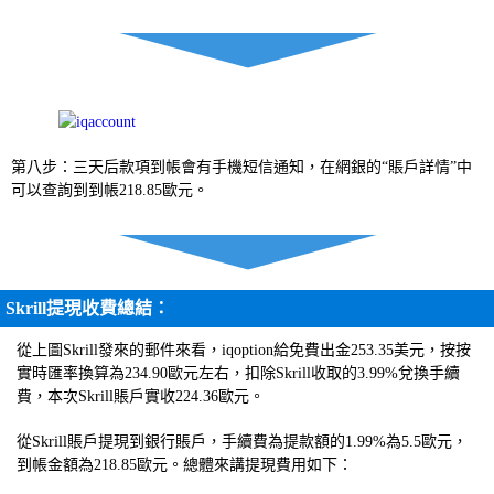
第八步：三天后款項到帳會有手機短信通知，在網銀的“賬戶詳情”中
可以查詢到到帳218.85歐元。
Skrill提現收費總結：
從上圖Skrill發來的郵件來看，iqoption給免費出金253.35美元，按按
實時匯率換算為234.90歐元左右，扣除Skrill收取的3.99%兌換手續
費，本次Skrill賬戶實收224.36歐元。
從Skrill賬戶提現到銀行賬戶，手續費為提款額的1.99%為5.5歐元，
到帳金額為218.85歐元。總體來講提現費用如下：