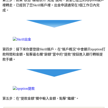
第三步：如果“狀態”欄裡表示“完成”說明，資金已從您的iqoption賬戶
裡轉走，已經到了您Skrill賬戶裡。出金申請通常在3個工作日內完
成。
第四步：接下來你要登錄Skrill賬戶，在“賬戶概況”中會顯示iqoption打
款時間和金額。點擊最右欄“餘額”當中的“提款”按鈕進入銀行轉賬提
款手續。
第五步：在“提款金額”欄中輸入金額，點擊“繼續”。